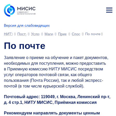
Лич
ны
Версия для слабовидящих
й
каб
НИТУ МИСИС
Поступающим
Условия приема
Магистратура и специализированное вы
Прием документов
Способы подачи и адрес
По почте
ине
т
По почте
Заявление о приеме на обучение и пакет документов,
необходимых для поступления, можно предоставить
в Приемную комиссию НИТУ МИСИС посредством
услуг операторов почтовой связи, как общего
пользования (Почта России), так и любой экспресс-
почтой (в том числе курьерской службой).
Почтовый адрес:
119049
, г. Москва, Ленинский пр-т,
д. 4
стр.1
, НИТУ МИСИС, Приёмная комиссия
Рекомендуем направлять документы ценным