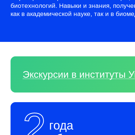
биотехнологий. Навыки и знания, получ
как в академической науке, так и в биом
Экскурсии в институты
2
года