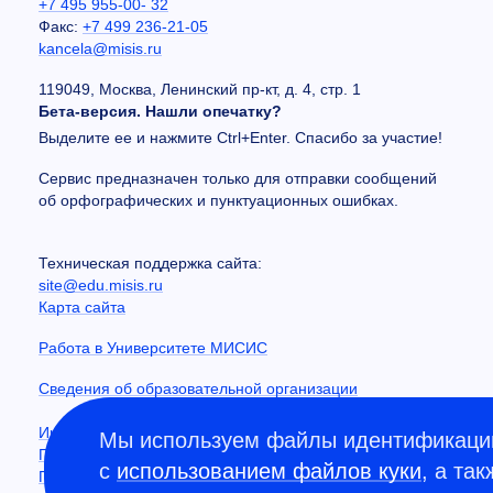
+7 495 955-00- 32
Факс:
+7 499 236-21-05
kancela@misis.ru
119049, Москва, Ленинский пр-кт, д. 4, стр. 1
Бета-версия. Нашли опечатку?
Выделите ее и нажмите Ctrl+Enter. Спасибо за участие!
Сервис предназначен только для отправки сообщений
об орфографических и пунктуационных ошибках.
Техническая поддержка сайта:
site@edu.misis.ru
Карта сайта
Работа в Университете МИСИС
Сведения об образовательной организации
Информация о закупках
Мы используем файлы идентификации
Противодействие коррупции
с
использованием файлов куки
, а та
Политика конфиденциальности