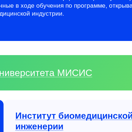
енные в ходе обучения по программе, откры
едицинской индустрии.
 Университета МИСИС
Институт биоме­ди­цин­ско
инженерии