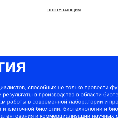
ПОСТУПАЮЩИМ
СТУДЕНТАМ
УНИВЕРСИТЕТ
ОБРАЗОВАН
атура и специализированное высшее образование
Образовател
гия
иалистов, способных не только провести ф
е результаты в производство в области био
кам работы в современной лаборатории и п
й и клеточной биологии, биотехнологии и б
патентования и коммерциализации научных 