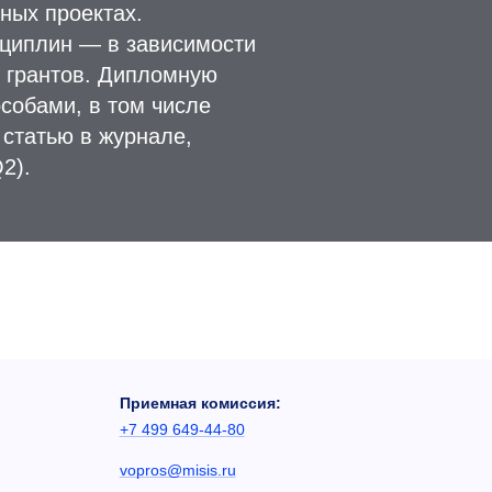
ьных проектах.
сциплин — в зависимости
и грантов. Дипломную
собами, в том числе
 статью в журнале,
2).
Приемная комиссия:
+7 499 649-44-80
vopros@misis.ru