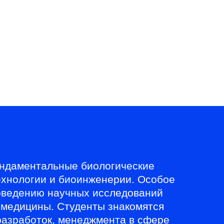
ВЫПУСКНИКАМ
СОТРУДНИКАМ
ИЕ
НАУКА
БИЗНЕСУ
Версия для слабовидящих
Личный кабинет
ьные программы
ундаментальные биологические
технологии и биоинженерии. Особое
роведению научных исследований
иомедицины. Студенты знакомятся
разработок, менеджмента в сфере