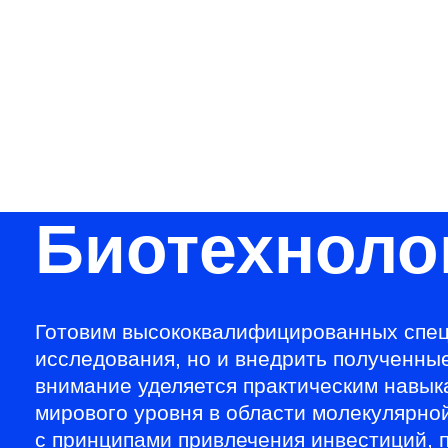
НИТУ МИСИС
Поступающим
Условия приема
Магистр
Биотехноло
Готовим высококвалифицированных спец
исследования, но и внедрить полученны
внимание уделяется практическим навы
мирового уровня в области молекулярно
с принципами привлечения инвестиций, 