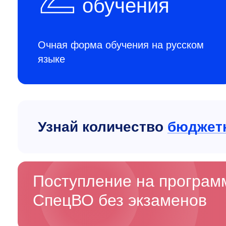
обучения
Очная форма обучения на русском
языке
Узнай количество
бюджет
Поступление на програ
СпецВО без экзаменов