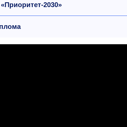
«Приоритет-2030»
иплома