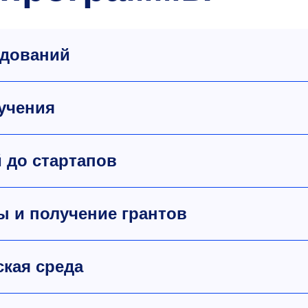
едований
учения
й до стартапов
ы и получение грантов
кая среда