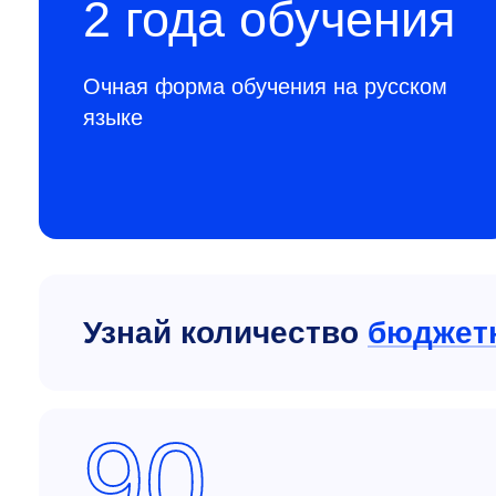
2 года обучения
Очная форма обучения на русском
языке
Узнай количество
бюджет
90