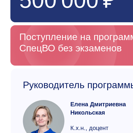
500 000 ₽
Поступление на програ
СпецВО без экзаменов
Руководитель программ
Елена Дмитриевна
Никольская
К.х.н., доцент