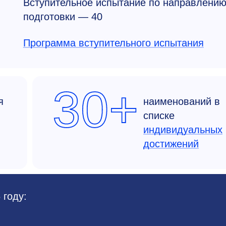
Вступительное испытание по направлени
подготовки — 40
Программа вступительного испытания
30+
я
наименований в
списке
индивидуальных
достижений
 году: