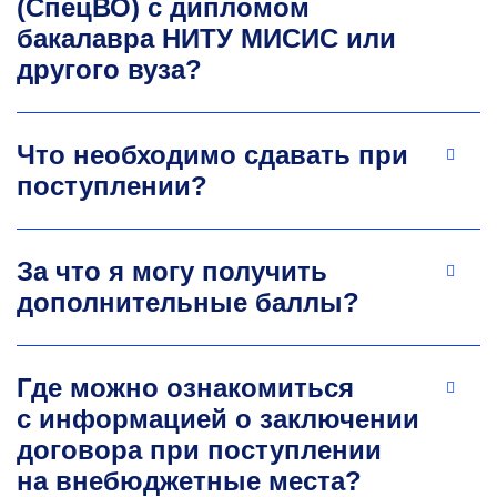
(СпецВО) с дипломом
бакалавра НИТУ МИСИС или
Разработка и внедрение методов и средств
электроснабжения. Число публикаций
другого вуза?
за последние 5 лет — 18. Число публикаций
в ядре РИНЦ за последние 5 лет — 6.
av.pichuev@misis.ru
Что необходимо сдавать при
поступлении?
За что я могу получить
дополнительные баллы?
Евгения Николаевна
Где можно ознакомиться
Кутепова
с информацией о заключении
договора при поступлении
К.т.н., доцент
кафедры энергетики
и энергоэффек­тивности горной
на внебюджетные места?
промышленности