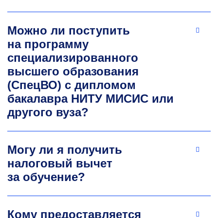
Разработка, внедрение, консалтинг
и инжиниринг систем энергетического
Можно ли поступить
менеджмента. Число публикаций за последние
на программу
5 лет — 13. Число публикаций в ядре РИНЦ
специализированного
за последние 5 лет — 8.
высшего образования
perfilieva.en@misis.ru
(СпецВО) с дипломом
бакалавра НИТУ МИСИС или
другого вуза?
Могу ли я получить
налоговый вычет
за обучение?
Кому предоставляется