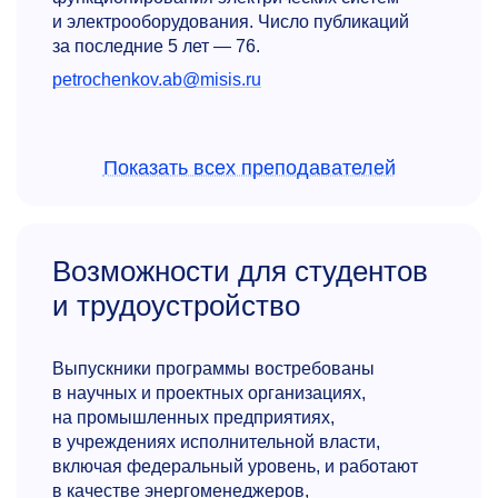
и электрооборудования. Число публикаций
за последние 5 лет — 76.
petrochenkov.ab@misis.ru
Показать всех преподавателей
Возможности для студентов
и трудоустройство
Леонид Александрович
Плащанский
Выпускники программы востребованы
К.т.н., профессор
кафедры энергетики
в научных и проектных организациях,
и энергоэффек­тивности горной
на промышленных предприятиях,
промышленности
в учреждениях исполнительной власти,
включая федеральный уровень, и работают
Разработка и внедрение автоматизированного
в качестве энергоменеджеров,
проектирования систем электроснабжения.