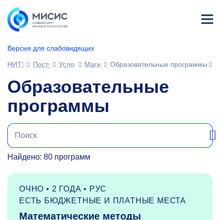
Лич
ны
Версия для слабовидящих
й
каб
НИТУ МИСИС
Поступающим
Условия приема
Магистратура и специализированное вы
Образовательные программы
ине
т
Образовательные
программы
Найдено: 80 программ
ОЧНО • 2 ГОДА • РУС
ЕСТЬ БЮДЖЕТНЫЕ И ПЛАТНЫЕ МЕСТА
Математические методы