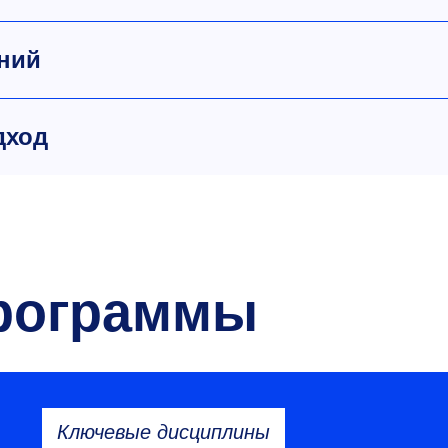
ний
дход
рограммы
Ключевые дисциплины