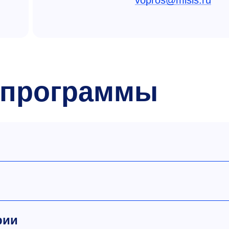
 программы
рии