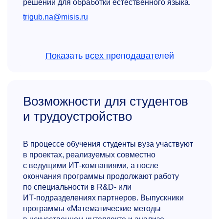
решений для обработки естественного языка.
trigub.na@misis.ru
Показать всех преподавателей
Возможности для студентов
и трудоустройство
Эмин Рафаилович Тагиев
Старший преподаватель кафедры инженерной
В процессе обучения студенты вуза участвуют
кибернетики, сотрудник ПАО Сбербанк
в проектах, реализуемых совместно
Сферы научных интересов: исследование
с ведущими ИТ‑компаниями, а после
и внедрение передовых методов машинного
окончания программы продолжают работу
обучения, глубокого обучения
по специальности в R&D‑ или
и компьютерного зрения в прикладных
ИТ‑подразделениях партнеров. Выпускники
и научных задачах
программы «Математические методы