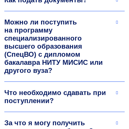
Можно ли поступить
на программу
специализированного
высшего образования
Иван Александрович
(СпецВО) с дипломом
Тарханов
бакалавра НИТУ МИСИС или
другого вуза?
К.т.н., доцент кафедры инженерной
кибернетики
Сферы научных интересов: разработка
Что необходимо сдавать при
решений в области информационной
поступлении?
безопасности с применением блокчейн-
технологий, включая DApps, NFT и DAO-
структуры.
За что я могу получить
i.tarhanov@misis.ru