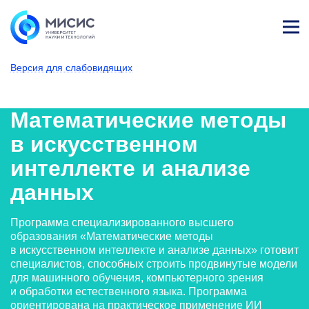
Лич
ны
Версия для слабовидящих
й
каб
НИТУ МИСИС
Поступающим
Условия приема
Магистратура и специализированное вы
Образовательные программы
Прикладная математика
Математические м
ине
т
Математические методы
в искусственном
интеллекте и анализе
данных
Программа специализированного высшего
образования «Математические методы
в искусственном интеллекте и анализе данных» готовит
специалистов, способных строить продвинутые модели
для машинного обучения, компьютерного зрения
и обработки естественного языка. Программа
ориентирована на практическое применение ИИ