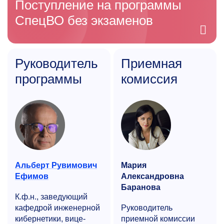
Поступление на программы
СпецВО без экзаменов
Руководитель
Приемная
программы
комиссия
Альберт Рувимович
Мария
Ефимов
Александровна
Баранова
К.ф.н., заведующий
кафедрой инженерной
Руководитель
кибернетики, вице-
приемной комиссии