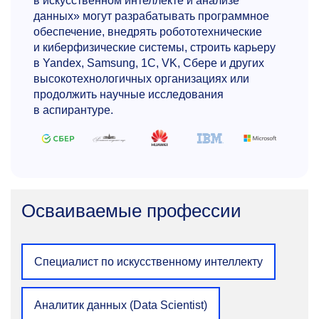
в искусственном интеллекте и анализе
tagiev.er@misis.ru
данных» могут разрабатывать программное
обеспечение, внедрять робототехнические
и киберфизические системы, строить карьеру
в Yandex, Samsung, 1С, VK, Сбере и других
высокотехнологичных организациях или
продолжить научные исследования
в аспирантуре.
Александр Сергеевич
Кожаринов
К.т.н., доцент кафедры инженерной
Осваиваемые профессии
кибернетики
Сферы научных интересов: интеллектуальное
моделирование и мультиагентные системы,
Специалист по искусственному интеллекту
математические модели когнитивных
процессов, экспертные системы, модели,
технологии хранения и анализа данных.
Аналитик данных (Data Scientist)