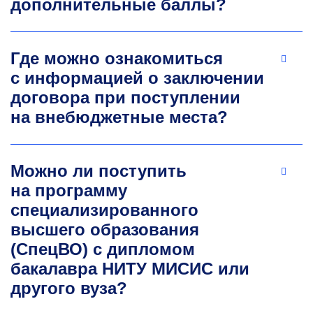
дополнительные баллы?
Где можно ознакомиться
с информацией о заключении
договора при поступлении
на внебюджетные места?
Игорь Юрьевич Федоров
К.т.н., доцент кафедры инженерной
Можно ли поступить
кибернетики
на программу
Сферы научных интересов: интеграция
специализированного
искусственного интеллекта
в робототехнические системы
высшего образования
и производственные процессы для
(СпецВО) с дипломом
повышения эффективности и автоматизации
бакалавра НИТУ МИСИС или
i.fedorov@misis.ru
другого вуза?