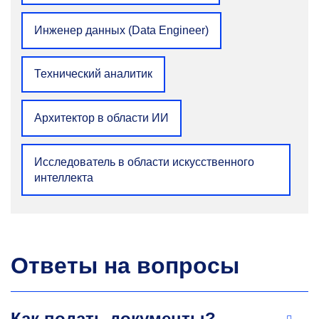
kozharinov@misis.ru
Инженер данных (Data Engineer)
Технический аналитик
Архитектор в области ИИ
Сергей Владимирович
Исследователь в области искусственного
Ширкин
интеллекта
Старший преподаватель кафедры инженерной
кибернетики
Сферы научных интересов: развитие
и применение методов квантовых вычислений
Ответы на вопросы
и квантового машинного обучения для
решения сложных вычислительных задач.
shirkin.sv@misis.ru
Как подать документы?