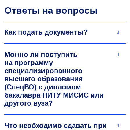
на соискание степени кандидата технических
Ответы на вопросы
наук. Индекс Хирша — 5. Научные интересы:
исследование металлургических технологий
от математического моделирования процессов
до экономической оценки реальных
Как подать документы?
инноваций.
+7 495 638-45-57
Kotelnikov.gi@misis.ru
Можно ли поступить
на программу
специализированного
высшего образования
(СпецВО) с дипломом
бакалавра НИТУ МИСИС или
другого вуза?
Александр Васильевич
Павлов
Что необходимо сдавать при