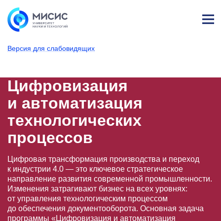
Лич
ны
Версия для слабовидящих
й
каб
НИТУ МИСИС
Поступающим
Условия приема
Магистратура и специализированное вы
Образовательные программы
Управление в технически
Цифровизация и а
ине
т
Цифровизация
и автоматизация
технологических
процессов
Цифровая трансформация производства и переход
к индустрии 4.0 — это ключевое стратегическое
направление развития современной промышленности.
Изменения затрагивают бизнес на всех уровнях:
от управления технологическим процессом
до обеспечения документооборота. Основная задача
программы «Цифровизация и автоматизация