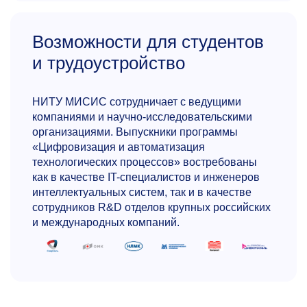
Возможности для студентов
и трудоустройство
Георгий Иванович
Котельников
НИТУ МИСИС сотрудничает с ведущими
К.т.н., доцент кафедры металлургии стали,
компаниями и научно-исследовательскими
новых производст­венных технологий и защиты
организациями. Выпускники программы
металлов
«Цифровизация и автоматизация
технологических процессов» востребованы
Разработчик технологии производства
как в качестве IT-специалистов и инженеров
автоматных сталей, не содержащих свинца
интеллектуальных систем, так и в качестве
(заказчик — ОЭМК). Исполнитель проекта
сотрудников R&D отделов крупных российских
по совершенствованию технологии
и международных компаний.
производства низкоуглеродистой
коррозионностойкой стали методом вакуум-
кислородного рафинирования (Заказчик —
ОМЗ-Спецсталь). Автор двух монографий,
четырех методических пособий, пяти патентов.
Руководитель восьми диссертаций