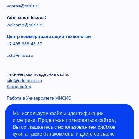
vopros@misis.ru
Admission Issues:
welcome@misis.ru
Центр коммерциализации технологий
+7 495 638-46-57
cctt@misis.ru
Техническая поддержка сайта:
site@edu.misis.ru
Карта сайта
Работа в Университете МИСИС
Сведения об образовательной организации
Мы используем файлы идентификации
и метрики. Продолжая пользоваться сайтом,
Информация о закупках
Вы соглашаетесь с
использованием файлов
Противодействие коррупции
куки
, а также ознакомлены и даете согласие
Политика конфиденциальности