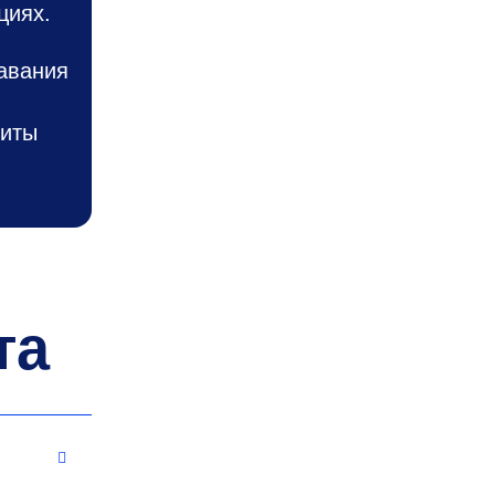
циях.
авания
щиты
та