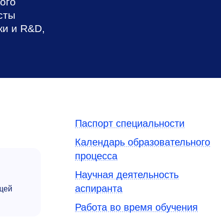
ого
сты
ки и R&D,
Паспорт специальности
Календарь образовательного
процесса
Научная деятельность
аспиранта
щей
Работа во время обучения