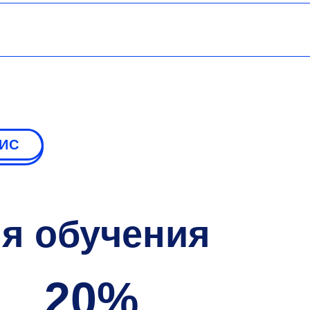
СИС
мя обучения
20%