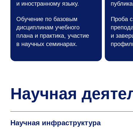
и иностранному языку.
публика
Обучение по базовым
Проба с
дисциплинам учебного
препод
плана и практика, участие
и завер
в научных семинарах.
профил
Научная деяте
Научная инфраструктура