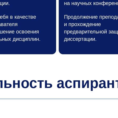
ции.
на научных конферен
ебя в качестве
Продолжение препод
авателя
и прохождение
шение освоения
предварительной за
ьных дисциплин.
диссертации.
льность аспиран