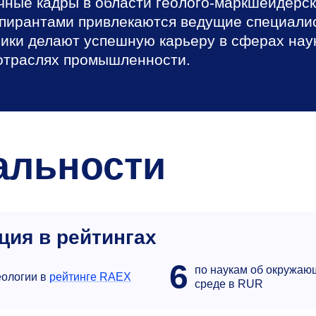
чные кадры в области геолого-маркшейдерск
аспирантами привлекаются ведущие специали
ики делают успешную карьеру в сферах нау
 отраслях промышленности.
альности
ция в рейтингах
6
по наукам об окружаю
еологии в
рейтинге RAEX
среде в RUR