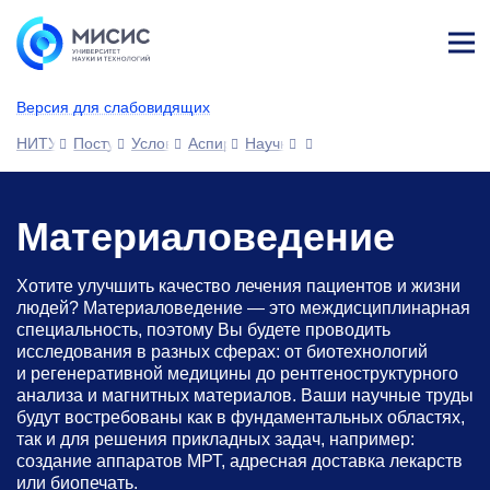
Лич
ны
Версия для слабовидящих
й
каб
НИТУ МИСИС
Поступающим
Условия приема
Аспирантура
Научные специальности
ине
т
Материаловедение
Хотите улучшить качество лечения пациентов и жизни
людей? Материаловедение — это междисциплинарная
специальность, поэтому Вы будете проводить
исследования в разных сферах: от биотехнологий
и регенеративной медицины до рентгеноструктурного
анализа и магнитных материалов. Ваши научные труды
будут востребованы как в фундаментальных областях,
так и для решения прикладных задач, например:
создание аппаратов МРТ, адресная доставка лекарств
или биопечать.