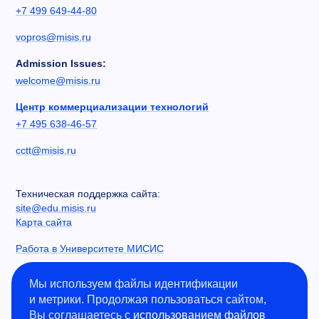
+7 499 649-44-80
vopros@misis.ru
Admission Issues:
welcome@misis.ru
Центр коммерциализации технологий
+7 495 638-46-57
cctt@misis.ru
Техническая поддержка сайта:
site@edu.misis.ru
Карта сайта
Работа в Университете МИСИС
Сведения об образовательной организации
Мы используем файлы идентификации
и метрики. Продолжая пользоваться сайтом,
Информация о закупках
Вы соглашаетесь с
использованием файлов
Противодействие коррупции