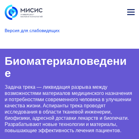
Лич
ны
Версия для слабовидящих
й
каб
НИТУ МИСИС
Поступающим
Условия приема
Аспирантура
Научные специальности
Материаловедение
Биоматериалове
ине
т
Биоматериаловедени
е
Задача трека — ликвидация разрыва между
возможностями материалов медицинского назначения
и потребностями современного человека в улучшении
качества жизни. Аспиранты трека проводят
исследования в области тканевой инженерии,
биофизики, адресной доставки лекарств и биопечати.
Разрабатывают новые технологии и материалы,
повышающие эффективность лечения пациентов.