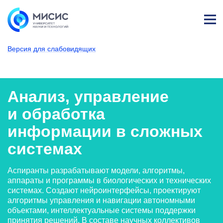
Лич
ны
Версия для слабовидящих
й
каб
НИТУ МИСИС
Поступающим
Условия приема
Аспирантура
Научные специальности
Системный анализ, упра
Анализ, управлен
ине
т
Анализ, управление
и обработка
информации в сложных
системах
Аспиранты разрабатывают модели, алгоритмы,
аппараты и программы в биологических и технических
системах. Создают нейроинтерфейсы, проектируют
алгоритмы управления и навигации автономными
объектами, интеллектуальные системы поддержки
принятия решений. В составе научных коллективов