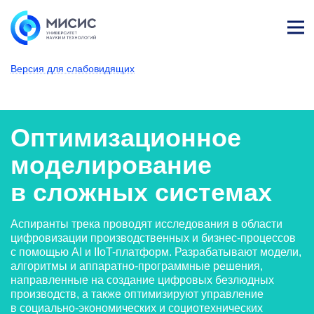
Лич
ны
Версия для слабовидящих
й
каб
НИТУ МИСИС
Поступающим
Условия приема
Аспирантура
Научные специальности
Системный анализ, упра
Оптимизационное
ине
т
Оптимизационное
моделирование
в сложных системах
Аспиранты трека проводят исследования в области
цифровизации производственных и бизнес-процессов
с помощью AI и IIoT-платформ. Разрабатывают модели,
алгоритмы и аппаратно-программные решения,
направленные на создание цифровых безлюдных
производств, а также оптимизируют управление
в социально-экономических и социотехнических