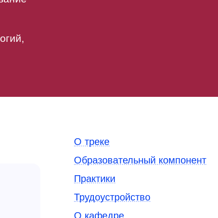
огий,
О треке
Образовательный компонент
Практики
Трудоустройство
О кафедре