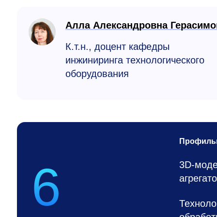
Алла Александровна Герасимо
К.т.н., доцент кафедры
инжиниринга технологического
оборудования
Профиль
6
3D-моде
агрегат
Техноло
обработ