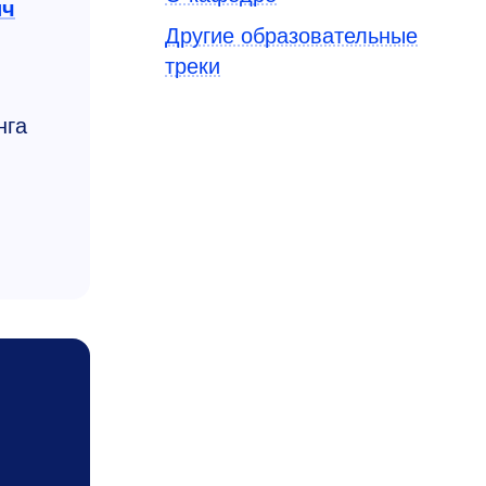
ич
Другие образовательные
треки
нга