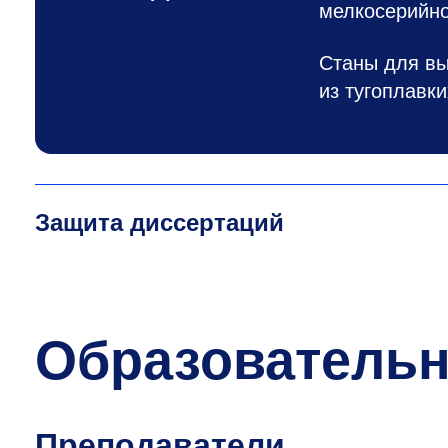
мелкосерийно
Станы для вы
из тугоплавк
Защита диссертаций
Образователь
Преподаватели