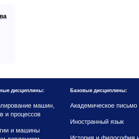
ва
ные дисциплины:
Базовые дисциплины:
лирование машин,
Академическое письмо
ов и процессов
Иностранный язык
гии и машины
История и философия 
ки давлением