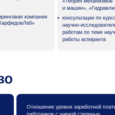
«Теория механизмов
и машин», «Гидравли
ринговая компания
консультации по кур
КарфидовЛаб»
научно-исследовател
работам по теме нау
работы аспиранта
во
Отношение уровня заработной плат
работников с ученой степенью