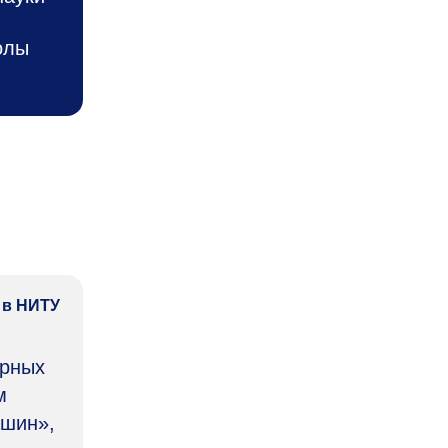
олы
 в НИТУ
орных
м
ашин»,