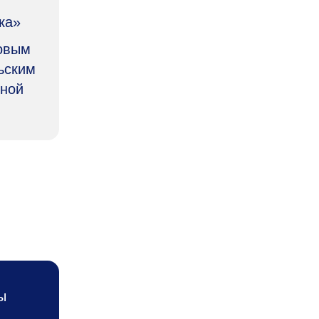
ка»
совым
ьским
чной
ы