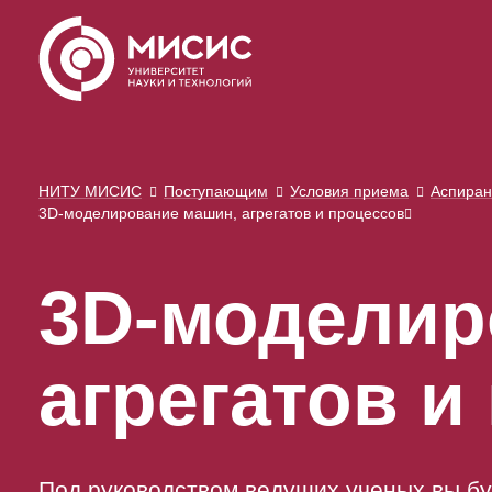
НИТУ МИСИС
Поступающим
Условия приема
Аспиран
3D-моделирование машин, агрегатов и процессов
3D-моделир
агрегатов и
Под руководством ведущих ученых вы бу