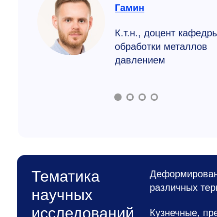
Гамин
К.т.н., доцент кафедр
обработки металлов
давлением
Тематика
Деформирован
различных те
научных
исследований
Кузнечные, пр