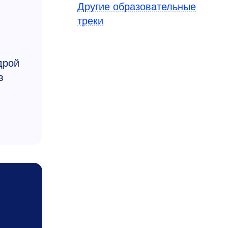
Другие образовательные
треки
дрой
в