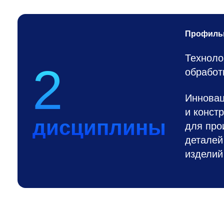
Профиль
Техноло
2
обработ
Инновац
и конст
дисциплины
для про
деталей
изделий