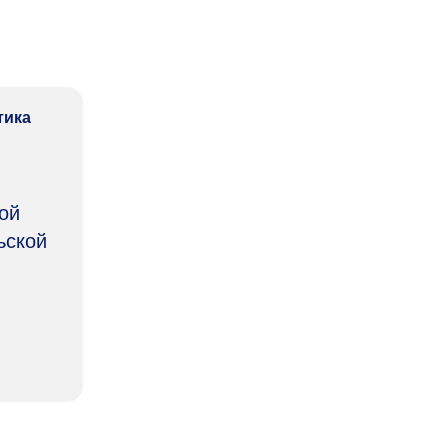
тика
ой
ьской