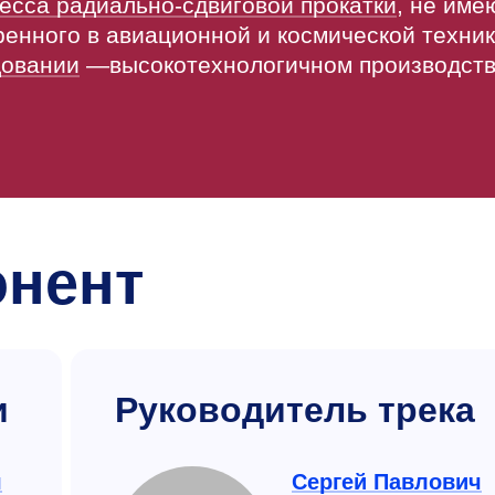
есса радиально-сдвиговой прокатки
, не им
ренного в авиационной и космической техник
довании
—высокотехнологичном производст
онент
и
Руководитель трека
ч
Сергей Павлович