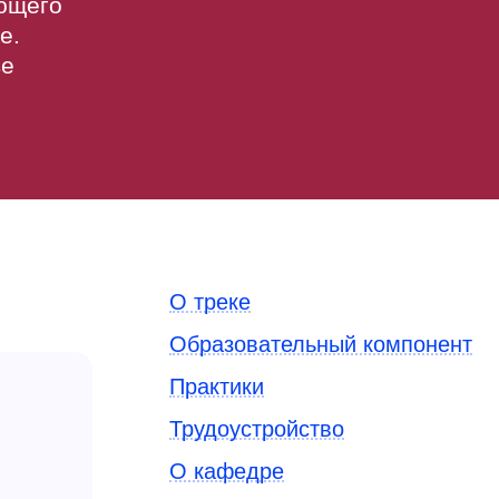
еющего
е.
ве
О треке
Образовательный компонент
Практики
Трудоустройство
О кафедре