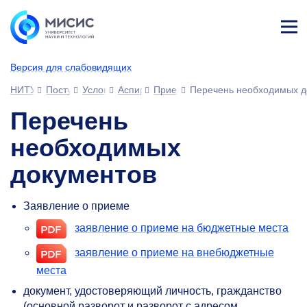
Лич
ны
Версия для слабовидящих
й
каб
НИТУ МИСИС
Поступающим
Условия приема
Аспирантура
Прием документов
Перечень необходимых д
ине
т
Перечень
необходимых
документов
Заявление о приеме
заявление о приеме на бюджетные места
заявление о приеме на внебюджетные
места
документ, удостоверяющий личность, гражданство
(основной разворот и разворот с адресом