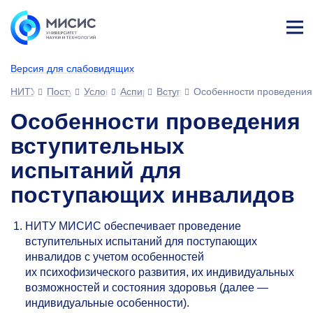
Лич
ны
Версия для слабовидящих
й
каб
НИТУ МИСИС
Поступающим
Условия приема
Аспирантура
Вступительные испытания
Особенности проведения
ине
т
Особенности проведения
вступительных
испытаний для
поступающих инвалидов
НИТУ МИСИС обеспечивает проведение
вступительных испытаний для поступающих
инвалидов с учетом особенностей
их психофизического развития, их индивидуальных
возможностей и состояния здоровья (далее —
индивидуальные особенности).