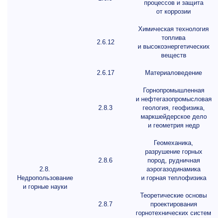
процессов и защита
от коррозии
Химическая технология
топлива
2.6.12
и высокоэнергетических
веществ
2.6.17
Материаловедение
Горнопромышленная
и нефтегазопромысловая
2.8.3
геология, геофизика,
маркшейдерское дело
и геометрия недр
Геомеханика,
разрушение горных
2.8.6
пород, рудничная
2.8.
аэрогазодинамика
Недропользование
и горная теплофизика
и горные науки
Теоретические основы
2.8.7
проектирования
горнотехнических систем