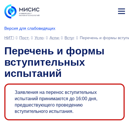
Лич
ны
Версия для слабовидящих
й
каб
НИТУ МИСИС
Поступающим
Условия приема
Аспирантура
Вступительные испытания
Перечень и формы вступ
ине
т
Перечень и формы
вступительных
испытаний
Заявления на перенос вступительных
испытаний принимаются до 16:00 дня,
предшествующего проведению
вступительного испытания.