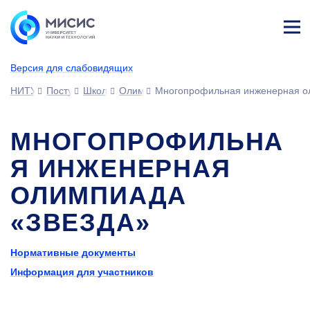
Лич
ны
Версия для слабовидящих
й
каб
НИТУ МИСИС
Поступающим
Школьникам
Олимпиады и конкурсы
Многопрофильная инженерная о
ине
т
МНОГОПРОФИЛЬНА
Я ИНЖЕНЕРНАЯ
ОЛИМПИАДА
«ЗВЕЗДА»
Нормативные документы
Информация для участников