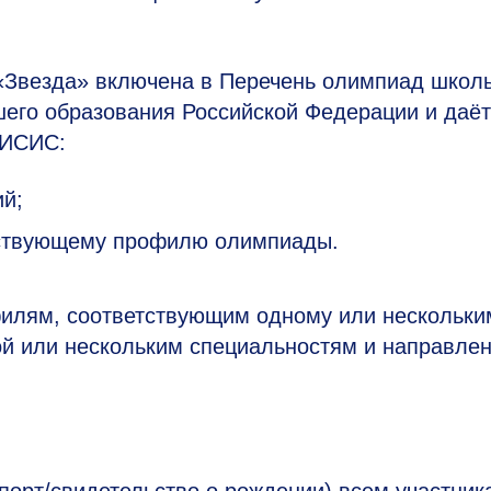
Звезда» включена в Перечень олимпиад школь
его образования Российской Федерации и даёт
МИСИС:
ий;
етствующему профилю олимпиады.
илям, соответствующим одному или нескольки
й или нескольким специальностям и направле
порт/свидетельство о рождении) всем участник