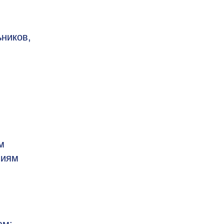
ников,
м
ниям
ам;