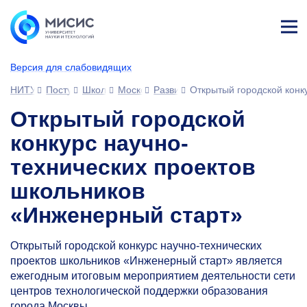
Лич
ны
Версия для слабовидящих
й
каб
НИТУ МИСИС
Поступающим
Школьникам
Московские образовательные проекты
Развитие дополнительного обра
​​​​​​Открытый городской 
ине
т
​​​​​​Открытый городской
конкурс научно-
технических проектов
школьников
«Инженерный старт»
Открытый городской конкурс научно-технических
проектов школьников «Инженерный старт» является
ежегодным итоговым мероприятием деятельности сети
центров технологической поддержки образования
города Москвы.