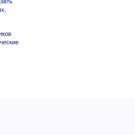
азать
х,
иков
ческие