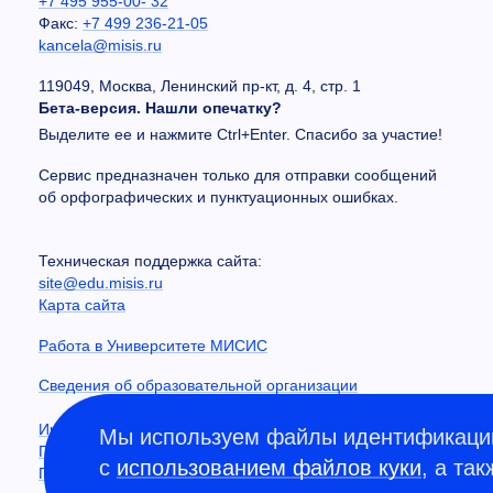
+7 495 955-00- 32
Факс:
+7 499 236-21-05
kancela@misis.ru
119049, Москва, Ленинский пр-кт, д. 4, стр. 1
Бета-версия. Нашли опечатку?
Выделите ее и нажмите Ctrl+Enter. Спасибо за участие!
Сервис предназначен только для отправки сообщений
об орфографических и пунктуационных ошибках.
Техническая поддержка сайта:
site@edu.misis.ru
Карта сайта
Работа в Университете МИСИС
Сведения об образовательной организации
Информация о закупках
Мы используем файлы идентификации
Противодействие коррупции
с
использованием файлов куки
, а та
Политика конфиденциальности