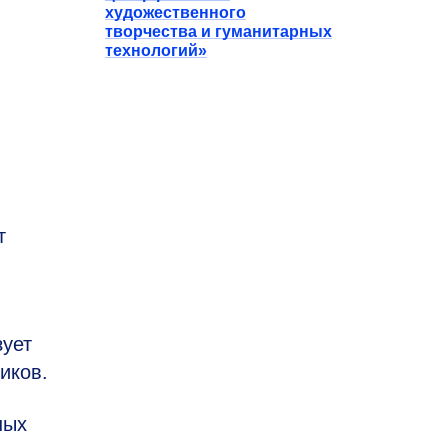
художественного
творчества и гуманитарных
технологий»
т
зует
иков.
ных