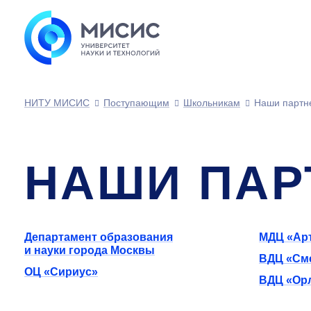
НИТУ МИСИС
Поступающим
Школьникам
Наши партн
НАШИ ПАР
Департамент образования
МДЦ «Ар
и науки города Москвы
ВДЦ «См
ОЦ «Сириус»
ВДЦ «Ор