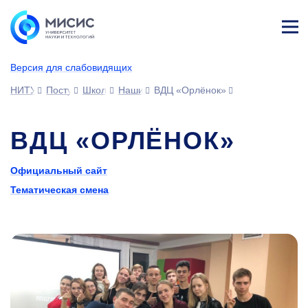
Лич
ны
Версия для слабовидящих
й
каб
НИТУ МИСИС
Поступающим
Школьникам
Наши партнеры
ВДЦ «Орлёнок»
ине
т
ВДЦ «ОРЛЁНОК»
Официальный сайт
Тематическая смена