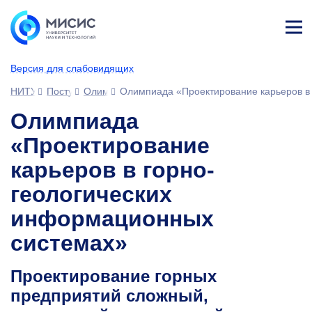
Лич
ны
Версия для слабовидящих
й
каб
НИТУ МИСИС
Поступающим
Олимпиады и конкурсы для студентов
Олимпиада «Проектирование карьеров в
ине
т
Олимпиада
«Проектирование
карьеров в горно-
геологических
информационных
системах»
Проектирование горных
предприятий сложный,