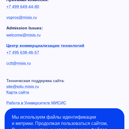
+7 499 649-44-80
vopros@misis.ru
Admission Issues:
welcome@misis.ru
Центр коммерциализации технологий
+7 495 638-46-57
cctt@misis.ru
Техническая поддержка сайта:
site@edu.misis.ru
Карта сайта
Работа в Университете МИСИС
Сведения об образовательной организации
Мы используем файлы идентификации
и метрики. Продолжая пользоваться сайтом,
Информация о закупках