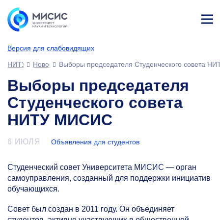
Лич
ны
Версия для слабовидящих
й
каб
НИТУ МИСИС
Новости
Выборы председателя Студенческого совета Н
ине
т
Выборы председателя
Студенческого совета
НИТУ МИСИС
6 ИЮЛЯ
Объявления для студентов
Студенческий совет Университета МИСИС — орган
самоуправления, созданный для поддержки инициатив
обучающихся.
Совет был создан в 2011 году. Он объединяет
студентов, активно участвующих в общественной