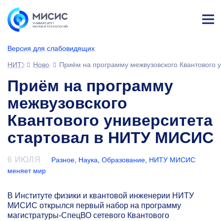
Лич
ны
Версия для слабовидящих
й
каб
НИТУ МИСИС
Новости
Приём на программу межвузовского Квантового 
ине
т
Приём на программу
межвузовского
Квантового университета
стартовал в НИТУ МИСИС
6 ИЮЛЯ
Разное
,
Наука
,
Образование
,
НИТУ МИСИС
меняет мир
В Институте физики и квантовой инженерии НИТУ
МИСИС открылся первый набор на программу
магистратуры-СпецВО сетевого Квантового