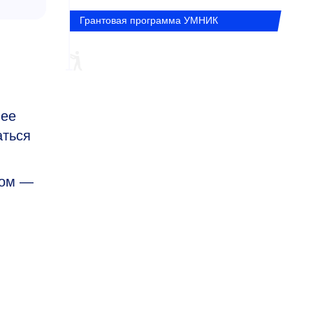
Грантовая программа УМНИК
нее
аться
ком —