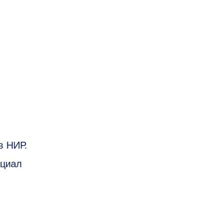
в НИР.
нциал