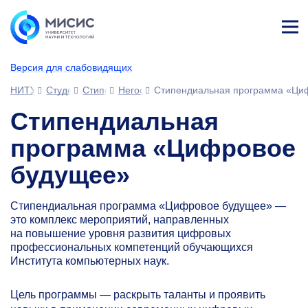
Лич
ны
Версия для слабовидящих
й
каб
НИТУ МИСИС
Студентам
Стипендии и выплаты
Негосударственные стипендии
Стипендиальная программа «Ци
ине
т
Стипендиальная
программа «Цифровое
будущее»
Стипендиальная программа «Цифровое будущее» —
это комплекс мероприятий, направленных
на повышение уровня развития цифровых
профессиональных компетенций обучающихся
Института компьютерных наук.
Цель программы — раскрыть таланты и проявить