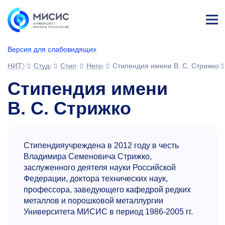
Лич
ны
Версия для слабовидящих
й
каб
НИТУ МИСИС
Студентам
Стипендии и выплаты
Негосударственные стипендии
Стипендия имени В. С. Стрижко
ине
т
Стипендия имени
В. С. Стрижко
Стипендияучреждена в 2012 году в честь
Владимира Семеновича Стрижко,
заслуженного деятеля науки Российской
Федерации, доктора технических наук,
профессора, заведующего кафедрой редких
металлов и порошковой металлургии
Университета МИСИС в период
1986-2005 гг.