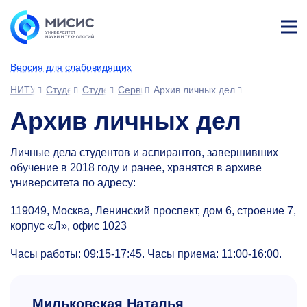
Лич
ны
Версия для слабовидящих
й
каб
НИТУ МИСИС
Студентам
Студенческий офис
Сервисы для отчисленных и выпускников
Архив личных дел
ине
т
Архив личных дел
Личные дела студентов и аспирантов, завершивших
обучение в 2018 году и ранее, хранятся в архиве
университета по адресу:
119049, Москва, Ленинский проспект, дом 6, строение 7,
корпус «Л», офис 1023
Часы работы:
09:15-17:45.
Часы приема:
11:00-16:00.
Мильковская Наталья