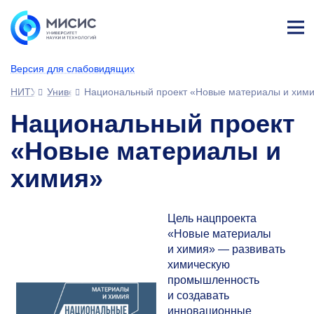
Лич
ны
Версия для слабовидящих
й
каб
НИТУ МИСИС
Университет
Национальный проект «Новые материалы и хим
ине
т
Национальный проект
«Новые материалы и
химия»
Цель нацпроекта
«Новые материалы
и химия» — развивать
химическую
промышленность
и создавать
инновационные