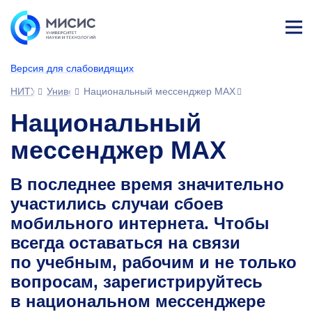
Лич
ны
Версия для слабовидящих
й
каб
НИТУ МИСИС
Университет
Национальный мессенджер MAX
ине
т
Национальный
мессенджер MAX
В последнее время значительно
участились случаи сбоев
мобильного интернета. Чтобы
всегда оставаться на связи
по учебным, рабочим и не только
вопросам, зарегистрируйтесь
в национальном мессенджере