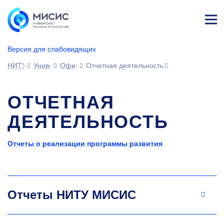
Лич
ны
Версия для слабовидящих
й
каб
НИТУ МИСИС
Университет
Официальные документы
Отчетная деятельность
ине
т
ОТЧЕТНАЯ
ДЕЯТЕЛЬНОСТЬ
Отчеты о реализации программы развития
Отчеты НИТУ МИСИС