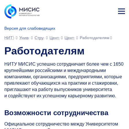
Лич
ны
Версия для слабовидящих
й
каб
НИТУ МИСИС
Университет
Структура университета
Центры
Центр карьеры и практической по
Работодателям
ине
т
Работодателям
НИТУ МИСИС успешно сотрудничает более чем с 1650
крупнейшими российскими и международными
компаниями, организациями, предприятиями, которые
привлекают обучающихся на практики и стажировки,
приглашают на работу выпускников университета
и содействуют их успешному карьерному развитию.
Возможности сотрудничества
Официальное сотрудничество между Университетом