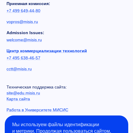
Приемная комиссия:
+7 499 649-44-80
vopros@misis.ru
Admission Issues:
welcome@misis.ru
Центр коммерциализации технологий
+7 495 638-46-57
cctt@misis.ru
Техническая поддержка сайта:
site@edu.misis.ru
Карта сайта
Работа в Университете МИСИС
Сведения об образовательной организации
Мы используем файлы идентификации
и метрики. Продолжая пользоваться сайтом,
Информация о закупках