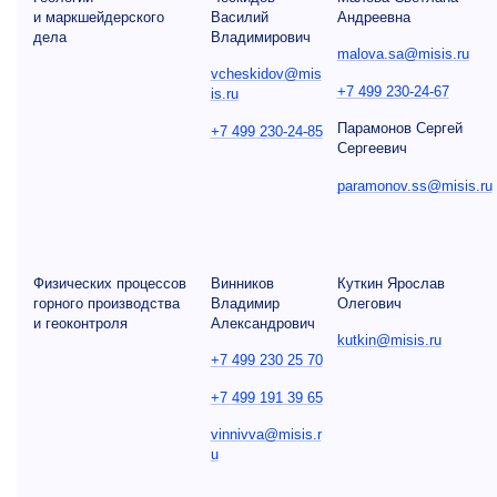
и маркшейдерского
Василий
Андреевна
дела
Владимирович
malova.sa@misis.ru
vcheskidov@mis
+7 499 230-24-67
is.ru
Парамонов Сергей
+7 499 230-24-85
Сергеевич
paramonov.ss@misis.ru
Физических процессов
Винников
Куткин Ярослав
горного производства
Владимир
Олегович
и геоконтроля
Александрович
kutkin@misis.ru
+7 499 230 25 70
+7 499 191 39 65
vinnivva@misis.r
u