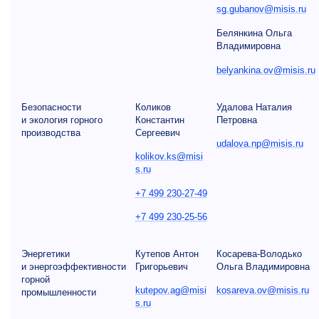
sg.gubanov@misis.ru
Белянкина Ольга
Владимировна
belyankina.ov@misis.ru
Безопасности
Коликов
Удалова Наталия
и экология горного
Константин
Петровна
производства
Сергеевич
udalova.np@misis.ru
kolikov.ks@misi
s.ru
+7 499 230-27-49
+7 499 230-25-56
Энергетики
Кутепов Антон
Косарева-Володько
и энергоэффективности
Григорьевич
Ольга Владимировна
горной
kutepov.ag@misi
kosareva.ov@misis.ru
промышленности
s.ru