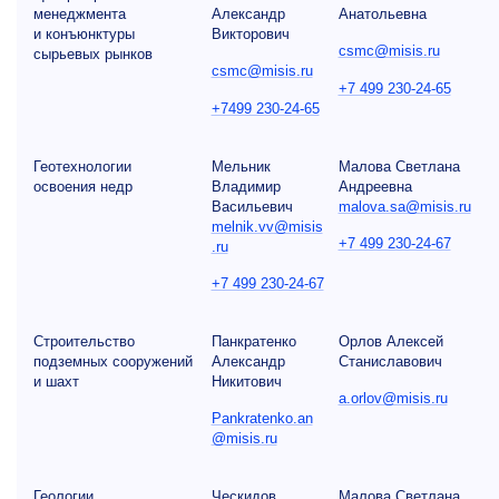
менеджмента
Александр
Анатольевна
и конъюнктуры
Викторович
csmc@misis.ru
сырьевых рынков
csmc@misis.ru
+7 499 230-24-65
+7499 230-24-65
Геотехнологии
Мельник
Малова Светлана
освоения недр
Владимир
Андреевна
Васильевич
malova.sa@misis.ru
melnik.vv@misis
+7 499 230-24-67
.ru
+7 499 230-24-67
Строительство
Панкратенко
Орлов Алексей
подземных сооружений
Александр
Станиславович
и шахт
Никитович
a.orlov@misis.ru
Pankratenko.an
@misis.ru
Геологии
Ческидов
Малова Светлана