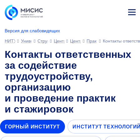
Лич
ны
Версия для слабовидящих
й
каб
НИТУ МИСИС
Университет
Структура университета
Центры
Центр карьеры и практической по
Практики и стажировки
Контакты ответств
ине
т
Контакты ответственных
за содействие
трудоустройству,
организацию
и проведение практик
и стажировок
ГОРНЫЙ ИНСТИТУТ
ИНСТИТУТ ТЕХНОЛОГИ