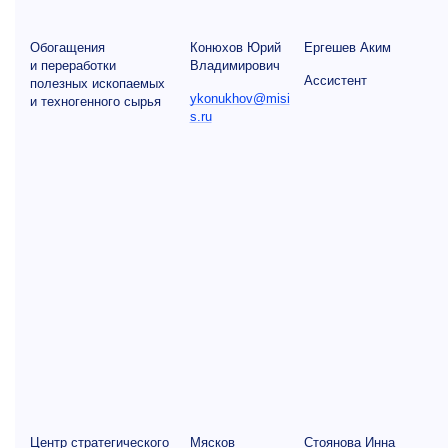
Обогащения
Конюхов Юрий
Ергешев Аким
и переработки
Владимирович
Ассистент
полезных ископаемых
ykonukhov@misi
и техногенного сырья
s.ru
Центр стратегического
Мясков
Стоянова Инна