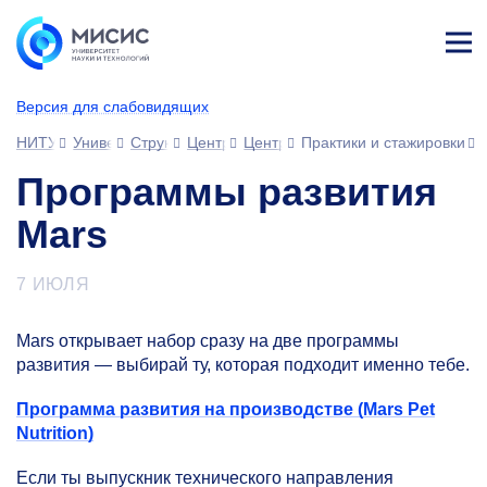
Лич
ны
Версия для слабовидящих
й
каб
НИТУ МИСИС
Университет
Структура университета
Центры
Центр карьеры и практической по
Практики и стажировки
ине
т
Программы развития
Mars
7 ИЮЛЯ
Mars открывает набор сразу на две программы
развития — выбирай ту, которая подходит именно тебе.
Программа развития на производстве (Mars Pet
Nutrition)
Если ты выпускник технического направления