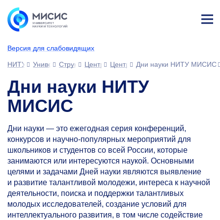
Лич
ны
Версия для слабовидящих
й
каб
НИТУ МИСИС
Университет
Структура университета
Центры
Центр стратегических инициатив
Дни науки НИТУ МИСИС
ине
т
Дни науки НИТУ
МИСИС
Дни науки — это ежегодная серия конференций,
конкурсов и научно-популярных мероприятий для
школьников и студентов со всей России, которые
занимаются или интересуются наукой. Основными
целями и задачами Дней науки являются выявление
и развитие талантливой молодежи, интереса к научной
деятельности, поиска и поддержки талантливых
молодых исследователей, создание условий для
интеллектуального развития, в том числе содействие