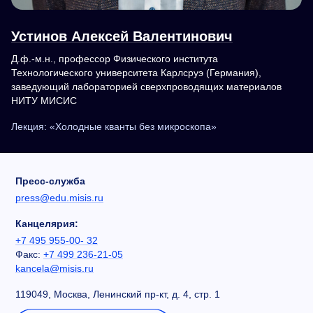
Устинов Алексей Валентинович
Д.ф.-м.н., профессор Физического института
Технологического университета Карлсруэ (Германия),
заведующий лабораторией сверхпроводящих материалов
НИТУ МИСИС
Лекция: «Холодные кванты без микроскопа»
Пресс-служба
press@edu.misis.ru
Канцелярия:
+7 495 955-00- 32
Факс:
+7 499 236-21-05
kancela@misis.ru
119049, Москва, Ленинский пр-кт, д. 4, стр. 1