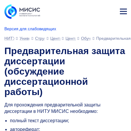
Лич
ны
Версия для слабовидящих
й
каб
НИТУ МИСИС
Университет
Структура университета
Центры
Центр подготовки кадров высшей
Обучение в аспирантуре
Предварительная
ине
т
Предварительная защита
диссертации
(обсуждение
диссертационной
работы)
Для прохождения предварительной защиты
диссертации в НИТУ МИСИС необходимо:
полный текст диссертации;
автореферат;