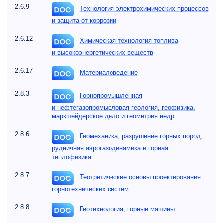
2.6.9
Технология электрохимических процессов
и защита от коррозии
2.6.12
Химическая технология топлива
и высокоэнергетических веществ
2.6.17
Материаловедение
2.8.3
Горнопромышленная
и нефтегазопромысловая геология, геофизика,
маркшейдерское дело и геометрия недр
2.8.6
Геомеханика, разрушение горных пород,
рудничная аэрогазодинамика и горная
теплофизика
2.8.7
Теотретические основы проектирования
горнотехнических систем
2.8.8
Геотехнология, горные машины