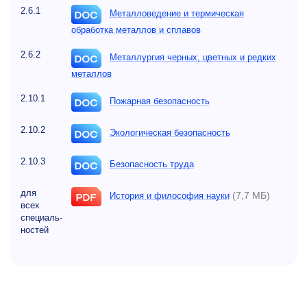
2.6.1
Металловедение и термическая
обработка металлов и сплавов
2.6.2
Металлургия черных, цветных и редких
металлов
2.10.1
Пожарная безопасность
2.10.2
Экологическая безопасность
2.10.3
Безопасность труда
для
(7,7 МБ)
История и философия науки
всех
специаль-
ностей