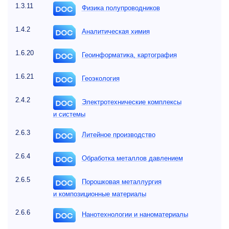
1.3.11
Физика полупроводников
1.4.2
Аналитическая химия
1.6.20
Геоинформатика, картография
1.6.21
Геоэкология
2.4.2
Электротехнические комплексы
и системы
2.6.3
Литейное производство
2.6.4
Обработка металлов давлением
2.6.5
Порошковая металлургия
и композиционные материалы
2.6.6
Нанотехнологии и наноматериалы