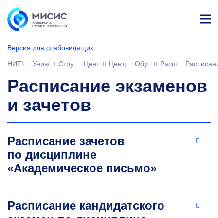
Лич
ны
Версия для слабовидящих
й
каб
НИТУ МИСИС
Университет
Структура университета
Центры
Центр подготовки кадров высшей
Обучение в аспирантуре
Расписание заня
Расписани
ине
т
Расписание экзаменов
и зачетов
Расписание зачетов
по дисциплине
«Академическое письмо»
Расписание кандидатского