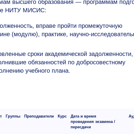
ммам высшего образования — программам подг
уре НИТУ МИСИС:
олженность, вправе пройти промежуточную
ине (модулю), практике, научно-исследователь
овленные сроки академической задолженности,
полнившие обязанностей по добросовестному
олнению учебного плана.
т
Группы
Преподаватели
Курс
Дата и время
Ау
проведения экзамена /
пересдачи