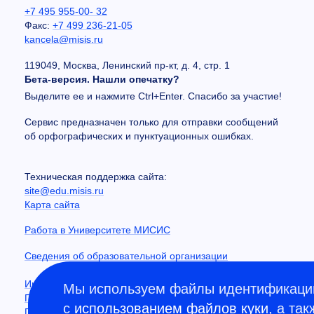
+7 495 955-00- 32
Факс:
+7 499 236-21-05
kancela@misis.ru
119049, Москва, Ленинский пр-кт, д. 4, стр. 1
Бета-версия. Нашли опечатку?
Выделите ее и нажмите Ctrl+Enter. Спасибо за участие!
Сервис предназначен только для отправки сообщений
об орфографических и пунктуационных ошибках.
Техническая поддержка сайта:
site@edu.misis.ru
Карта сайта
Работа в Университете МИСИС
Сведения об образовательной организации
Информация о закупках
Мы используем файлы идентификации
Противодействие коррупции
с
использованием файлов куки
, а та
Политика конфиденциальности