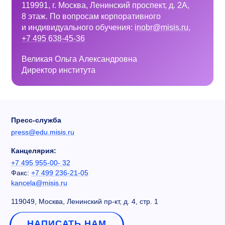
119991, г. Москва, Ленинский проспект, д. 2A,
8 этаж. По вопросам корпоративного
и индивидуального обучения:
inobr@misis.ru
,
+7 495 638-45-36
Великая Ольга Александровна
Директор института
Пресс-служба
press@edu.misis.ru
Канцелярия:
+7 495 955-00- 32
Факс:
+7 499 236-21-05
kancela@misis.ru
119049, Москва, Ленинский пр-кт, д. 4, стр. 1
НАПИСАТЬ НАМ