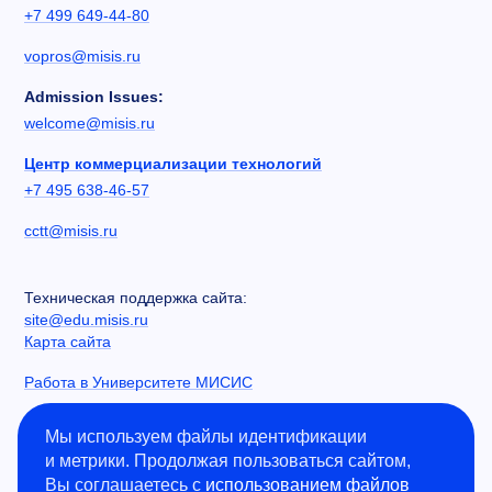
+7 499 649-44-80
vopros@misis.ru
Admission Issues:
welcome@misis.ru
Центр коммерциализации технологий
+7 495 638-46-57
cctt@misis.ru
Техническая поддержка сайта:
site@edu.misis.ru
Карта сайта
Работа в Университете МИСИС
Сведения об образовательной организации
Мы используем файлы идентификации
и метрики. Продолжая пользоваться сайтом,
Информация о закупках
Вы соглашаетесь с
использованием файлов
Противодействие коррупции