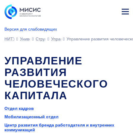
Лич
ны
Версия для слабовидящих
й
каб
НИТУ МИСИС
Университет
Структура университета
Управления
Управление развития человеческ
ине
т
УПРАВЛЕНИЕ
РАЗВИТИЯ
ЧЕЛОВЕЧЕСКОГО
КАПИТАЛА
Отдел кадров
Мобилизационный отдел
Центр развития бренда работодателя и внутренних
коммуникаций