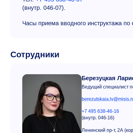
(внутр.
046-07).
Часы приема вводного инструктажа по ох
Сотрудники
Березуцкая Лари
Ведущий специалист п
berezutskaia.lv@misis.r
+7 495 638-46-16
(внутр.
046-16)
Ленинский пр-т, 2А (ко