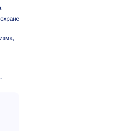
.
 охране
изма,
.