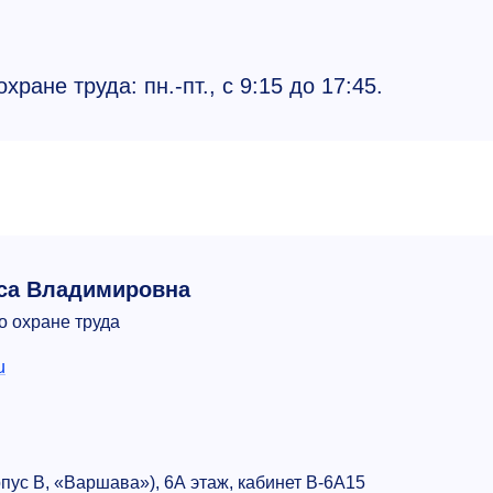
ране труда: пн.-пт., с 9:15 до 17:45.
са Владимировна
о охране труда
u
рпус В, «Варшава»), 6А этаж, кабинет В-6А15