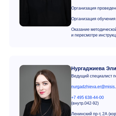
Организация проведен
Организация обучения 
Оказание методическо
и пересмотре инструкц
Нургаджиева Эли
Ведущий специалист п
nurgadzhieva.er@misis.
+7 495 638-44-00
(внутр.042-92)
Ленинский пр-т, 2А (ко