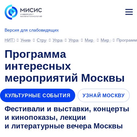
Лич
ны
Версия для слабовидящих
й
каб
НИТУ МИСИС
Университет
Структура университета
Управления
Управление развития человеческ
Мир возможностей МИС
Мир культуры
Программ
ине
т
Программа
интересных
мероприятий Москвы
КУЛЬТУРНЫЕ СОБЫТИЯ
УЗНАЙ МОСКВУ
Фестивали и выставки, концерты
и кинопоказы, лекции
и литературные вечера Москвы