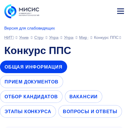
Лич
ны
Версия для слабовидящих
й
каб
НИТУ МИСИС
Университет
Структура университета
Управления
Управление развития человеческ
Мир возможностей МИС
Конкурс ППС
ине
т
Конкурс ППС
ОБЩАЯ ИНФОРМАЦИЯ
ПРИЕМ ДОКУМЕНТОВ
ОТБОР КАНДИДАТОВ
ВАКАНСИИ
ЭТАПЫ КОНКУРСА
ВОПРОСЫ И ОТВЕТЫ