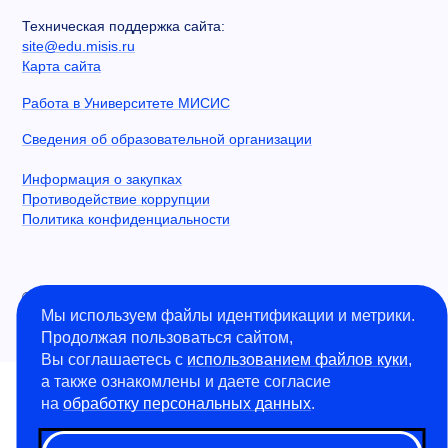
Техническая поддержка сайта:
site@edu.misis.ru
Карта сайта
Работа в Университете МИСИС
Сведения об образовательной организации
Информация о закупках
Противодействие коррупции
Политика конфиденциальности
©
2026
Университет науки и технологий МИСИС
Мы используем файлы идентификации и метрики.
Продолжая пользоваться сайтом,
Вы соглашаетесь с
использованием файлов куки
,
а также ознакомлены и даете согласие
на
обработку персональных данных
.