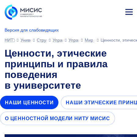
Лич
ны
Версия для слабовидящих
й
каб
НИТУ МИСИС
Университет
Структура университета
Управления
Управление развития человеческ
Мир возможностей МИС
Ценности, этичес
ине
т
Ценности, этические
принципы и правила
поведения
в университете
НАШИ ЦЕННОСТИ
НАШИ ЭТИЧЕСКИЕ ПРИН
О ЦЕННОСТНОЙ МОДЕЛИ НИТУ МИСИС