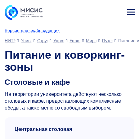
Лич
ны
Версия для слабовидящих
й
каб
НИТУ МИСИС
Университет
Структура университета
Управления
Управление развития человеческ
Мир возможностей МИС
Путеводитель по 
Питание и
ине
т
Питание и коворкинг-
зоны
Столовые и кафе
На территории университета действуют несколько
столовых и кафе, предоставляющих комплексные
обеды, а также меню со свободным выбором:
Центральная столовая