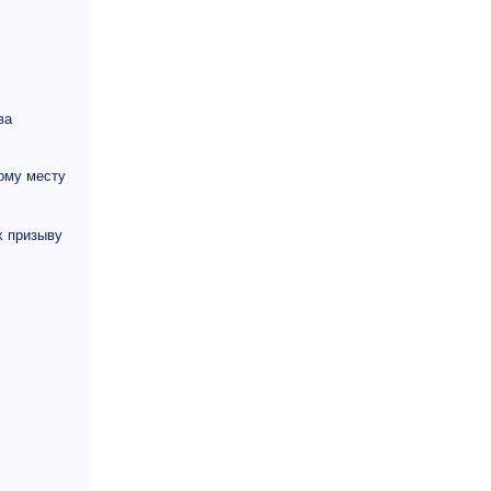
ва
ому месту
х призыву