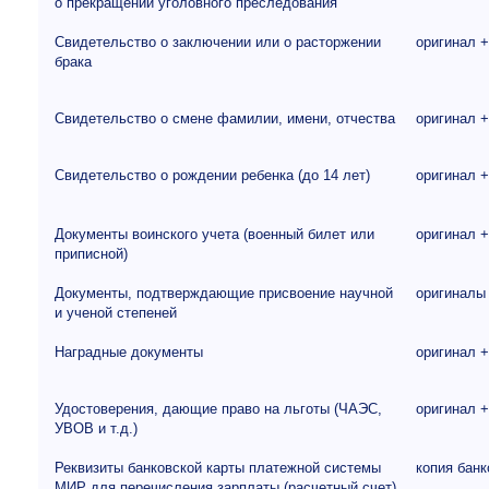
о прекращении уголовного преследования
Свидетельство о заключении или о расторжении
оригинал +
брака
Свидетельство о смене фамилии, имени, отчества
оригинал +
Свидетельство о рождении ребенка (до 14 лет)
оригинал +
Документы воинского учета (военный билет или
оригинал +
приписной)
Документы, подтверждающие присвоение научной
оригиналы 
и ученой степеней
Наградные документы
оригинал +
Удостоверения, дающие право на льготы (ЧАЭС,
оригинал +
УВОВ и т.д.)
Реквизиты банковской карты платежной системы
копия банк
МИР для перечисления зарплаты (расчетный счет)