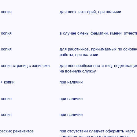
 копия
для всех категорий; при наличии
 копия
в случае смены фамилии, имени, отчест
 копия
для работников, принимаемых по основн
работы; при наличии
 копия страниц с записями
для военнообязанных и лиц, подлежащи
на военную службу
+ копии
при наличии
 копия
при наличии
 копия
при наличии
овских реквизитов
при отсутствии следует оформить карту
самостоятельно или в отделе кадров